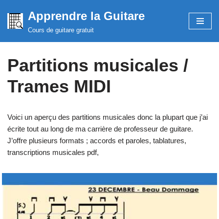
Apprendre la Guitare
Aller
Cours de guitare gratuit
Accueil
»
Partitions musicales / Trames MIDI
au
contenu
Partitions musicales /
Trames MIDI
Voici un aperçu des partitions musicales donc la plupart que j’ai
écrite tout au long de ma carrière de professeur de guitare.
J’offre plusieurs formats ; accords et paroles, tablatures,
transcriptions musicales pdf,